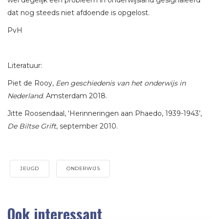
wel degelijk een probleem in onderwijsland gesignaleerd
dat nog steeds niet afdoende is opgelost.
PvH
Literatuur:
Piet de Rooy,
Een geschiedenis van het onderwijs in
Nederland
. Amsterdam 2018.
Jitte Roosendaal, ‘Herinneringen aan Phaedo, 1939-1943’,
De Biltse Grift
, september 2010.
JEUGD
ONDERWIJS
Ook interessant