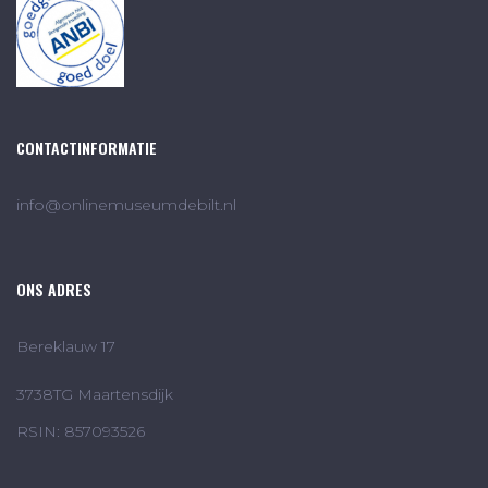
CONTACTINFORMATIE
info@onlinemuseumdebilt.nl
ONS ADRES
Bereklauw 17
3738TG Maartensdijk
RSIN: 857093526