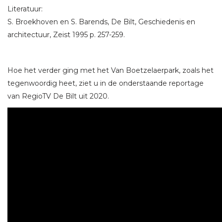
Literatuur:
S. Broekhoven en S. Barends, De Bilt, Geschiedenis en
architectuur, Zeist 1995 p. 257-259.
Hoe het verder ging met het Van Boetzelaerpark, zoals het
tegenwoordig heet, ziet u in de onderstaande reportage
van RegioTV De Bilt uit 2020.