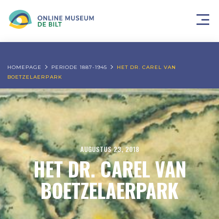
HOMEPAGE
PERIODE 1887-1945
HET DR. CAREL VAN
BOETZELAERPARK
AUGUSTUS 23, 2018
HET DR. CAREL VAN
BOETZELAERPARK