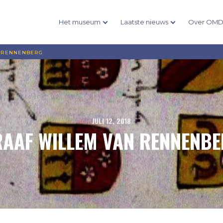
Het museum
Laatste nieuws
Over OM
N RENNENBERG
JULI 12, 2018
AAF WILLEM VAN RENNENB