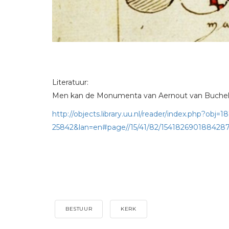
Literatuur:
Men kan de Monumenta van Aernout van Buchel r
http://objects.library.uu.nl/reader/index.php?obj=1
25842&lan=en#page//15/41/82/154182690188428
BESTUUR
KERK