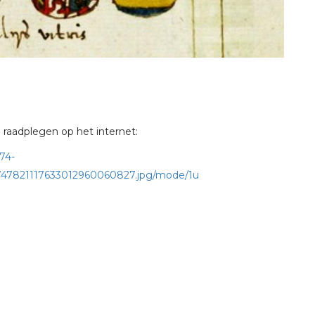
aadplegen op het internet:
874-
747821117633012960060827.jpg/mode/1u