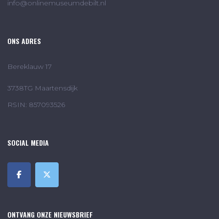
info@onlinemuseumdebilt.nl
ONS ADRES
Bereklauw 17
3738TG Maartensdijk
RSIN: 857093526
SOCIAL MEDIA
ONTVANG ONZE NIEUWSBRIEF