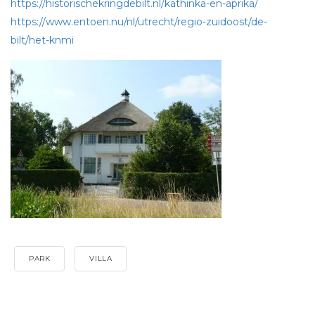
https://historischekringdebilt.nl/kathinka-en-aprika/
https://www.entoen.nu/nl/utrecht/regio-zuidoost/de-
bilt/het-knmi
PARK
VILLA