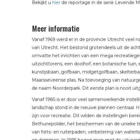
Bekijkt u
hier
de reportage in de serie Levende 
Meer informatie
Vanaf 1969 werd er in de provincie Utrecht veel
van Utrecht. Het bestond grotendeels uit de acht
omvatte het inrichten van een mega recreatiegeb
uitzichttorens, een doolhof, een botanische tuin
kunstijsbaan, golfbaan, midgetgolfbaan, skelterb
Maarsseveense plas. Na toevoeging van natuurge
de naam Noorderpark. Dit eerste plan is nooit uit
Vanaf 1985 is er door veel samenwerkende inste
landschap stond in de nieuwe plannen centraal. H
zijn voor recreatie. Dit wilden de instellingen be
Bethunepolder, het beschermen van de unieke tr
van fiets- en ruiterpaden, verbetering van wate
en dammen. In 1995 begon men met de uitvoerin