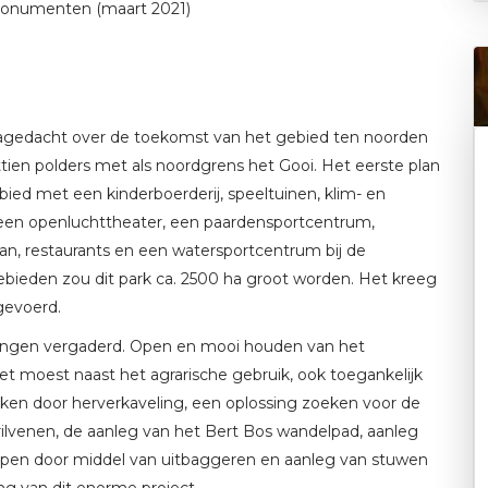
Monumenten (maart 2021)
 nagedacht over de toekomst van het gebied ten noorden
tien polders met als noordgrens het Gooi. Het eerste plan
ied met een kinderboerderij, speeltuinen, klim- en
, een openluchttheater, een paardensportcentrum,
aan, restaurants en een watersportcentrum bij de
bieden zou dit park ca. 2500 ha groot worden. Het kreeg
gevoerd.
llingen vergaderd. Open en mooi houden van het
et moest naast het agrarische gebruik, ook toegankelijk
reiken door herverkaveling, een oplossing zoeken voor de
ilvenen, de aanleg van het Bert Bos wandelpad, aanleg
rlopen door middel van uitbaggeren en aanleg van stuwen
g van dit enorme project.