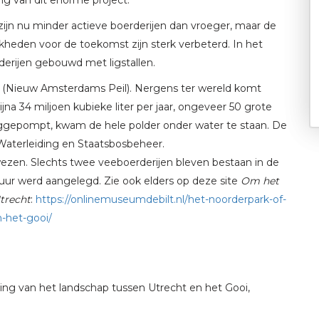
r zijn nu minder actieve boerderijen dan vroeger, maar de
jkheden voor de toekomst zijn sterk verbeterd. In het
derijen gebouwd met ligstallen.
 (Nieuw Amsterdams Peil). Nergens ter wereld komt
jna 34 miljoen kubieke liter per jaar, ongeveer 50 grote
ggepompt, kwam de hele polder onder water te staan. De
aterleiding en Staatsbosbeheer.
wezen. Slechts twee veeboerderijen bleven bestaan in de
uur werd aangelegd. Zie ook elders op deze site
Om het
trecht
:
https://onlinemuseumdebilt.nl/het-noorderpark-of-
-het-gooi/
ting van het landschap tussen Utrecht en het Gooi,