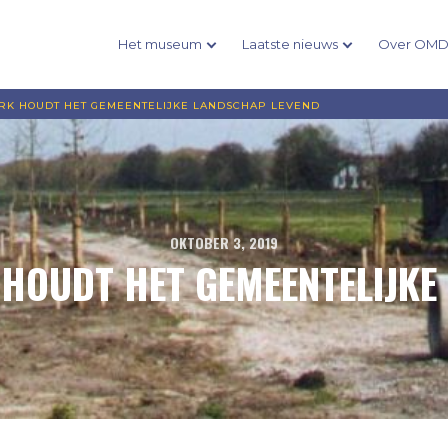
Het museum
Laatste nieuws
Over OM
RK HOUDT HET GEMEENTELIJKE LANDSCHAP LEVEND
OKTOBER 3, 2019
HOUDT HET GEMEENTELIJKE