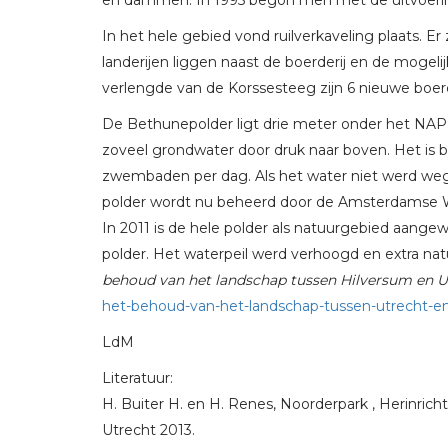
In het hele gebied vond ruilverkaveling plaats. E
landerijen liggen naast de boerderij en de mogeli
verlengde van de Korssesteeg zijn 6 nieuwe boer
De Bethunepolder ligt drie meter onder het NAP
zoveel grondwater door druk naar boven. Het is bi
zwembaden per dag. Als het water niet werd we
polder wordt nu beheerd door de Amsterdamse W
In 2011 is de hele polder als natuurgebied aange
polder. Het waterpeil werd verhoogd en extra nat
behoud van het landschap tussen Hilversum en U
het-behoud-van-het-landschap-tussen-utrecht-en
LdM
Literatuur:
H. Buiter H. en H. Renes, Noorderpark , Herinrich
Utrecht 2013.