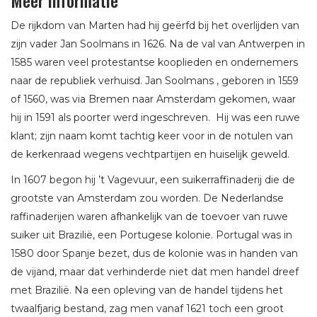
Meer informatie
De rijkdom van Marten had hij geërfd bij het overlijden van
zijn vader Jan Soolmans in 1626. Na de val van Antwerpen in
1585 waren veel protestantse kooplieden en ondernemers
naar de republiek verhuisd. Jan Soolmans , geboren in 1559
of 1560, was via Bremen naar Amsterdam gekomen, waar
hij in 1591 als poorter werd ingeschreven. Hij was een ruwe
klant; zijn naam komt tachtig keer voor in de notulen van
de kerkenraad wegens vechtpartijen en huiselijk geweld.
In 1607 begon hij ’t Vagevuur, een suikerraffinaderij die de
grootste van Amsterdam zou worden. De Nederlandse
raffinaderijen waren afhankelijk van de toevoer van ruwe
suiker uit Brazilië, een Portugese kolonie. Portugal was in
1580 door Spanje bezet, dus de kolonie was in handen van
de vijand, maar dat verhinderde niet dat men handel dreef
met Brazilië. Na een opleving van de handel tijdens het
twaalfjarig bestand, zag men vanaf 1621 toch een groot