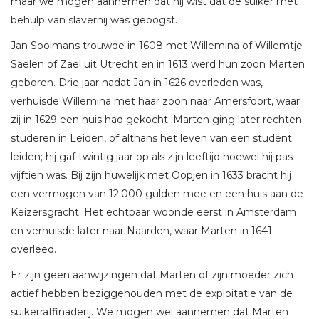
maar we mogen aannemen dat hij wist dat de suiker met
behulp van slavernij was geoogst.
Jan Soolmans trouwde in 1608 met Willemina of Willemtje
Saelen of Zael uit Utrecht en in 1613 werd hun zoon Marten
geboren. Drie jaar nadat Jan in 1626 overleden was,
verhuisde Willemina met haar zoon naar Amersfoort, waar
zij in 1629 een huis had gekocht. Marten ging later rechten
studeren in Leiden, of althans het leven van een student
leiden; hij gaf twintig jaar op als zijn leeftijd hoewel hij pas
vijftien was. Bij zijn huwelijk met Oopjen in 1633 bracht hij
een vermogen van 12.000 gulden mee en een huis aan de
Keizersgracht. Het echtpaar woonde eerst in Amsterdam
en verhuisde later naar Naarden, waar Marten in 1641
overleed.
Er zijn geen aanwijzingen dat Marten of zijn moeder zich
actief hebben beziggehouden met de exploitatie van de
suikerraffinaderij. We mogen wel aannemen dat Marten