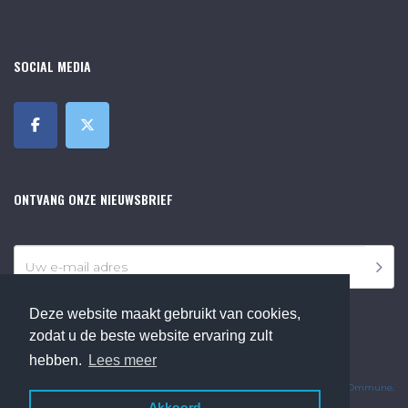
SOCIAL MEDIA
ONTVANG ONZE NIEUWSBRIEF
Deze website maakt gebruikt van cookies,
zodat u de beste website ervaring zult
hebben.
Lees meer
©2018 Online Museum de Bilt. Alle rechten voorbehouden.
Website Developed by
Ommune
.
Akkoord