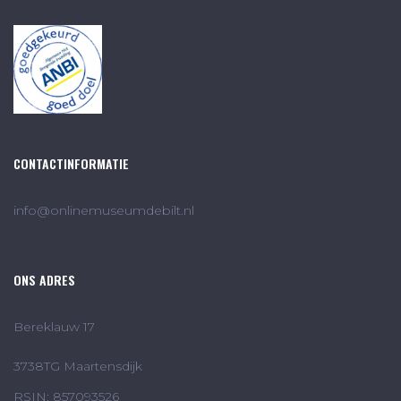
CONTACTINFORMATIE
info@onlinemuseumdebilt.nl
ONS ADRES
Bereklauw 17
3738TG Maartensdijk
RSIN: 857093526