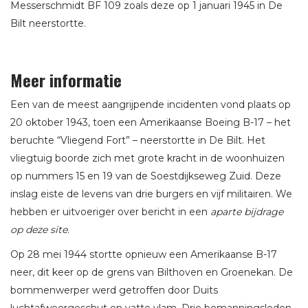
Messerschmidt BF 109 zoals deze op 1 januari 1945 in De
Bilt neerstortte.
Meer informatie
Een van de meest aangrijpende incidenten vond plaats op
20 oktober 1943, toen een Amerikaanse Boeing B-17 – het
beruchte “Vliegend Fort” – neerstortte in De Bilt. Het
vliegtuig boorde zich met grote kracht in de woonhuizen
op nummers 15 en 19 van de Soestdijkseweg Zuid. Deze
inslag eiste de levens van drie burgers en vijf militairen. We
hebben er uitvoeriger over bericht in een
aparte bijdrage
op deze site
.
Op 28 mei 1944 stortte opnieuw een Amerikaanse B-17
neer, dit keer op de grens van Bilthoven en Groenekan. De
bommenwerper werd getroffen door Duits
luchtafweergeschut en vatte vlam. Drie bemanningsleden