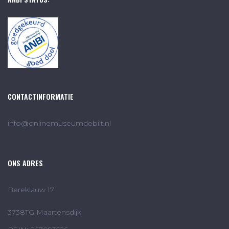
CONTACTINFORMATIE
info@onlinemuseumdebilt.nl
ONS ADRES
Bereklauw 17
3738TG Maartensdijk