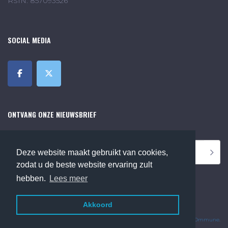
RSIN: 857093526
SOCIAL MEDIA
ONTVANG ONZE NIEUWSBRIEF
Deze website maakt gebruikt van cookies,
zodat u de beste website ervaring zult
hebben.
Lees meer
Akkoord
©2018 Online Museum de Bilt. Alle rechten voorbehouden.
Website Developed by
Ommune
.