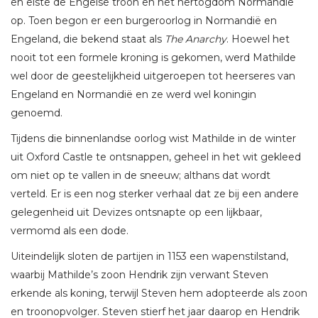
en eiste de Engelse troon en het hertogdom Normandië
op. Toen begon er een burgeroorlog in Normandië en
Engeland, die bekend staat als
The Anarchy
. Hoewel het
nooit tot een formele kroning is gekomen, werd Mathilde
wel door de geestelijkheid uitgeroepen tot heerseres van
Engeland en Normandië en ze werd wel koningin
genoemd.
Tijdens die binnenlandse oorlog wist Mathilde in de winter
uit Oxford Castle te ontsnappen, geheel in het wit gekleed
om niet op te vallen in de sneeuw; althans dat wordt
verteld. Er is een nog sterker verhaal dat ze bij een andere
gelegenheid uit Devizes ontsnapte op een lijkbaar,
vermomd als een dode.
Uiteindelijk sloten de partijen in 1153 een wapenstilstand,
waarbij Mathilde’s zoon Hendrik zijn verwant Steven
erkende als koning, terwijl Steven hem adopteerde als zoon
en troonopvolger. Steven stierf het jaar daarop en Hendrik