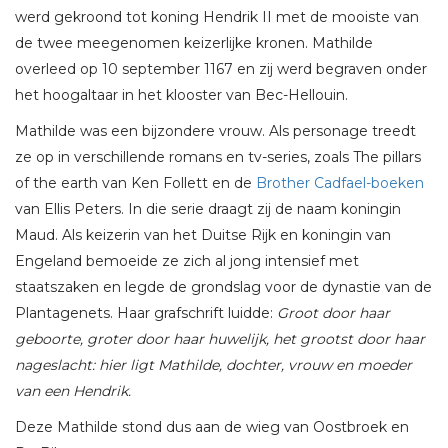
werd gekroond tot koning Hendrik II met de mooiste van
de twee meegenomen keizerlijke kronen. Mathilde
overleed op 10 september 1167 en zij werd begraven onder
het hoogaltaar in het klooster van Bec-Hellouin.
Mathilde was een bijzondere vrouw. Als personage treedt
ze op in verschillende romans en tv-series, zoals The pillars
of the earth van Ken Follett en de
Brother Cadfael-boeken
van Ellis Peters. In die serie draagt zij de naam koningin
Maud. Als keizerin van het Duitse Rijk en koningin van
Engeland bemoeide ze zich al jong intensief met
staatszaken en legde de grondslag voor de dynastie van de
Plantagenets. Haar grafschrift luidde:
Groot door haar
geboorte, groter door haar huwelijk, het grootst door haar
nageslacht: hier ligt Mathilde, dochter, vrouw en moeder
van een Hendrik.
Deze Mathilde stond dus aan de wieg van Oostbroek en