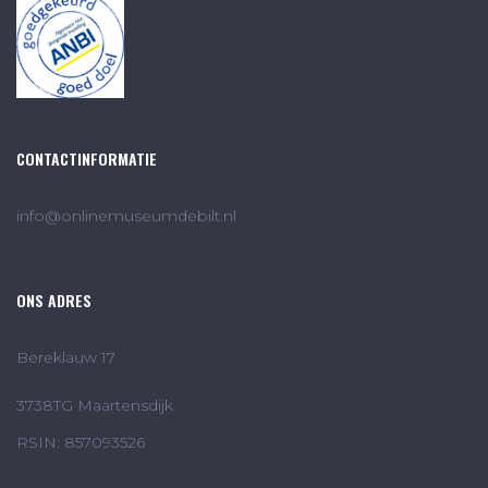
CONTACTINFORMATIE
info@onlinemuseumdebilt.nl
ONS ADRES
Bereklauw 17
3738TG Maartensdijk
RSIN: 857093526