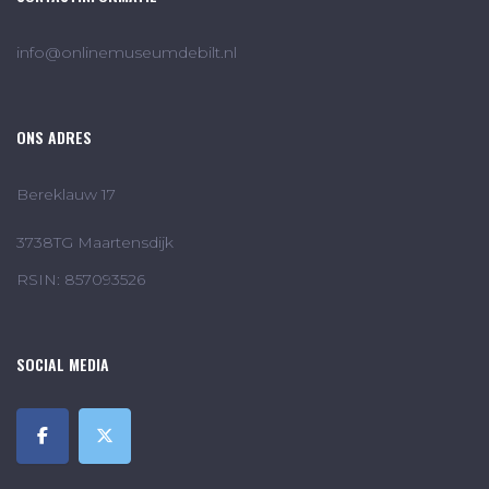
info@onlinemuseumdebilt.nl
ONS ADRES
Bereklauw 17
3738TG Maartensdijk
RSIN: 857093526
SOCIAL MEDIA