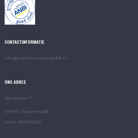
CONTACTINFORMATIE
info@onlinemuseumdebilt.nl
ONS ADRES
Bereklauw 17
3738TG Maartensdijk
RSIN: 857093526