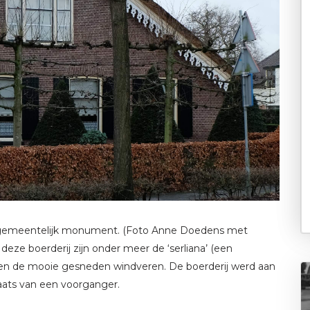
n gemeentelijk monument. (Foto Anne Doedens met
ze boerderij zijn onder meer de ‘serliana’ (een
l en de mooie gesneden windveren. De boerderij werd aan
ats van een voorganger.