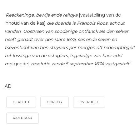
‘
Reeckeninge, bewijs ende reliqya
[vaststelling van de
inhoud van de kas]
die doende is Francois Roos, schout
vanden Oostveen van soodanige ontfanck als den selver
heeft gehadt over den iaare 1675, ses ende seven en
tseventicht van tien stuyvers per mergen off redemptiegelt
tot lossinge van de ostagiers, ingevolge van haer edel
mo
[gende]
resolutie vande 5 september 1674 vastgestelt
.’
AD
GERECHT
OORLOG
OVERHEID
RAMPJAAR