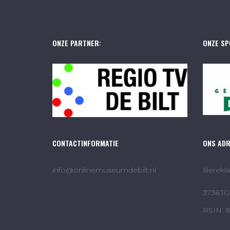
ONZE PARTNER:
ONZE SP
CONTACTINFORMATIE
ONS AD
info@onlinemuseumdebilt.nl
Berekla
3738TG 
RSIN: 