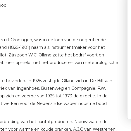
ood.
rs uit Groningen, was in de loop van de negentiende
nd (1825-1901) naam als instrumentmaker voor het
lot. Zijn zoon W.C. Olland zette het bedrijf voort en
dat men ophield met het produceren van meteorologische
 te vinden. In 1926 vestigde Olland zich in De Bilt aan
fabriek van Ingenhoes, Buitenweg en Compagnie. F.W.
op zich en voerde van 1925 tot 1973 de directie. In de
het werken voor de Nederlandse wapenindustrie bood
 verbreding van het aantal producten. Nieuw waren de
ten voor warme en koude dranken. A.J.C van Westrenen,