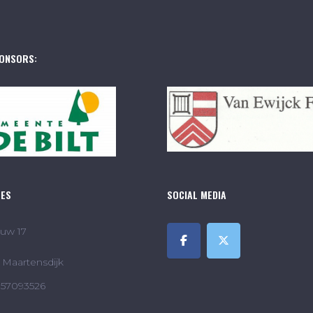
ONSORS:
RES
SOCIAL MEDIA
uw 17
Maartensdijk
857093526