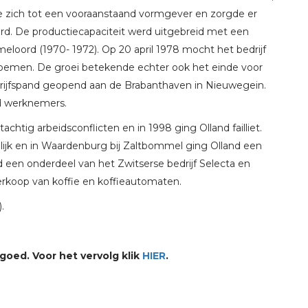
e zich tot een vooraanstaand vormgever en zorgde er
d. De productiecapaciteit werd uitgebreid met een
meloord (1970- 1972). Op 20 april 1978 mocht het bedrijf
 noemen. De groei betekende echter ook het einde voor
edrijfspand geopend aan de Brabanthaven in Nieuwegein.
d werknemers.
chtig arbeidsconflicten en in 1998 ging Olland failliet.
ijk en in Waardenburg bij Zaltbommel ging Olland een
een onderdeel van het Zwitserse bedrijf Selecta en
verkoop van koffie en koffieautomaten.
.
goed. Voor het vervolg klik
HIER
.