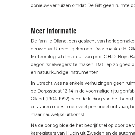
opnieuw verhuizen omdat De Bilt geen ruimte b
Meer informatie
De familie Olland, een geslacht van horlogemake
eeuw naar Utrecht gekomen. Daar maakte H. Olla
Meteorologisch Instituut van prof. C.H.D. Buys Bal
begon ‘snelwegers’ te maken. Dat liep zo goed 
en natuurkundige instrumenten.
In Utrecht was na enkele verhuizingen geen ruimte
de Dorpsstraat 12-14 in de voormalige rijtuigen
Olland (1904-1992) nam de leiding van het bedrijf 
crisisjaren moest men veel personeel ontslaan; 
maar nauwelijks uitkomst.
Na de oorlog bloeide het bedrijf snel op door de
kasregisters van Hugin uit Zweden en de automa