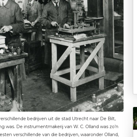
rschillende bedrijven uit de stad Utrecht naar De Bilt,
ng was. De instrumentmakerij van W. C. Olland was zo’n
sten verschillende van die bedrijven, waaronder Olland,