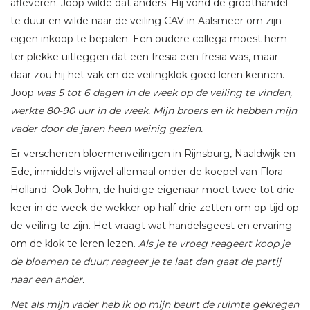
afleveren. Joop wilde dat anders. Hij vond de groothandel
te duur en wilde naar de veiling CAV in Aalsmeer om zijn
eigen inkoop te bepalen. Een oudere collega moest hem
ter plekke uitleggen dat een fresia een fresia was, maar
daar zou hij het vak en de veilingklok goed leren kennen.
Joop
was 5 tot 6 dagen in de week op de veiling te vinden,
werkte 80-90 uur in de week. Mijn broers en ik hebben mijn
vader door de jaren heen weinig gezien.
Er verschenen bloemenveilingen in Rijnsburg, Naaldwijk en
Ede, inmiddels vrijwel allemaal onder de koepel van Flora
Holland. Ook John, de huidige eigenaar moet twee tot drie
keer in de week de wekker op half drie zetten om op tijd op
de veiling te zijn. Het vraagt wat handelsgeest en ervaring
om de klok te leren lezen.
Als je te vroeg reageert koop je
de bloemen te duur; reageer je te laat dan gaat de partij
naar een ander.
Net als mijn vader heb ik op mijn beurt de ruimte gekregen