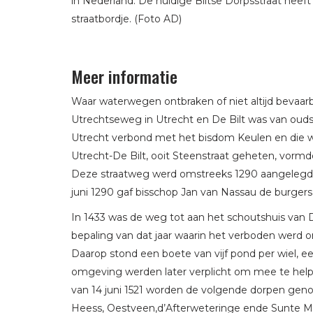
in Nederland. De huidige Biltse Dorpsstraat heeft
straatbordje. (Foto AD)
Meer informatie
Waar waterwegen ontbraken of niet altijd bevaar
Utrechtseweg in Utrecht en De Bilt was van oud
Utrecht verbond met het bisdom Keulen en die 
Utrecht-De Bilt, ooit Steenstraat geheten, vormd
Deze straatweg werd omstreeks 1290 aangelegd 
juni 1290 gaf bisschop Jan van Nassau de burgers 
In 1433 was de weg tot aan het schoutshuis van D
bepaling van dat jaar waarin het verboden werd o
Daarop stond een boete van vijf pond per wiel, e
omgeving werden later verplicht om mee te helpe
van 14 juni 1521 worden de volgende dorpen genoe
Heess, Oestveen,d’Afterweteringe ende Sunte Me