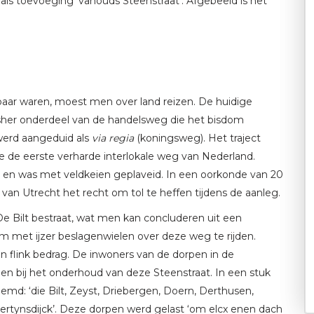
 als toevoeging ‘vanouds Steenstraat’. Afgebeeld is het
baar waren, moest men over land reizen. De huidige
sher onderdeel van de handelsweg die het bisdom
werd aangeduid als
via regia
(koningsweg). Het traject
e de eerste verharde interlokale weg van Nederland.
en was met veldkeien geplaveid. In een oorkonde van 20
van Utrecht het recht om tol te heffen tijdens de aanleg.
e Bilt bestraat, wat men kan concluderen uit een
m met ijzer beslagenwielen over deze weg te rijden.
en flink bedrag. De inwoners van de dorpen in de
n bij het onderhoud van deze Steenstraat. In een stuk
md: ‘die Bilt, Zeyst, Driebergen, Doern, Derthusen,
rtynsdijck’. Deze dorpen werd gelast ‘om elcx enen dach