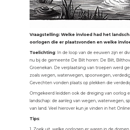
Vraagstelling: Welke invloed had het landsc
oorlogen die er plaatsvonden en welke invl
Toelichting
: In de loop van de eeuwen zijn er d
nu bij de gemeente De Bilt horen: De Bilt, Bilth
Groenekan. De verplaatsing van troepen werd ged
zoals wegen, waterwegen, spoorwegen, verdedigi
Gevechten vonden plaats op plekken die verded
Omgekeerd leidden ook de dreiging van oorlog e
landschap: de aanleg van wegen, waterwegen, s
van land. Veel hierover kun je vinden in het Onli
Tips
:
1. Zoek uit, welke oorlogen er waren in de dorpen