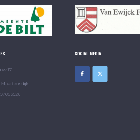
RES
SOCIAL MEDIA
uw 17
Maartensdijk
857093526