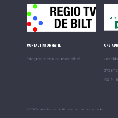
CONTACTINFORMATIE
ONS AD
info@onlinemuseumdebilt.nl
Berekla
3738TG 
RSIN: 
©2018 Online Museum de Bilt. Alle rechten voorbehouden.