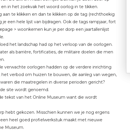
en in het zoekvak het woord oorlog in te tikken.
g aan te klikken en dan te klikken op de tag (rechthoekig
 je een hele lijst van bijdragen. Ook de tags rampjaar, fort
page > woonkernen kun je per dorp een jaartallenlijst
e.
vloed het landschap had op het verloop van de oorlogen.
als barrière, fortificaties, de militaire doelen die men
en.
 de verwachte oorlogen hadden op de verdere inrichting
en, het verbod om huizen te bouwen, de aanleg van wegen,
aren die maatregelen in diverse perioden gericht?
op de site wordt genoemd.
et de tekst van het Online Museum want die wordt
werp hebt gekozen. Misschien kunnen we je nog ergens
je een heel goed profielwerkstuk maakt met nieuwe
ine Museum.