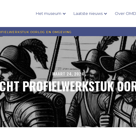
Het museum
Laatste nieuws
Over OM
FIELWERKSTUK OORLOG EN OMGEVING
MAART 24, 2024
CHT PROFIELWERKSTUK OOR