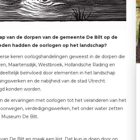
hap van de dorpen van de gemeente De Bilt op de
oeden hadden de oorlogen op het landschap?
iverse keren oorlogshandelingen geweest in de dorpen die
oven, Maartensdijk, Westbroek, Hollandsche Rading en
eeltelijk beïnvloed door elementen in het landschap
ngswerken en de nabijheid van de stad Utrecht.
igd konden worden.
n de ervaringen met oorlogen tot het veranderen van het
poorwegen, verdedigingswerken, het onder water zetten
ne Museum De Bilt.
 van De Bilt en maak een lijst. Dat kun je doen door op