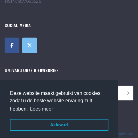
RSIN: 857093526
SOCIAL MEDIA
ONTVANG ONZE NIEUWSBRIEF
Deze website maakt gebruikt van cookies,
zodat u de beste website ervaring zult
hebben.
Lees meer
Akkoord
©2018 Online Museum de Bilt. Alle rechten voorbehouden.
Website Developed by
Ommune
.