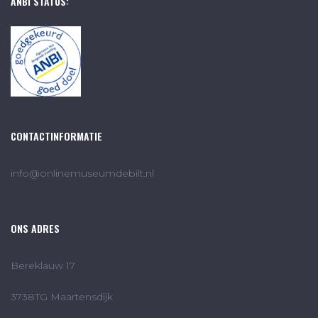
ANBI STATUS:
CONTACTINFORMATIE
info@onlinemuseumdebilt.nl
ONS ADRES
Bereklauw 17
3738TG Maartensdijk