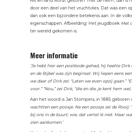
Als iemand wordt geboren
‘met de helm’
, dan is
door een deel van het vruchtvlies. Dat was een o
dan ook een bijzondere betekenis aan. In de volk
eigenschappen. Afbeelding: Het jeugdboek
Met 
ter wereld gekomen is.
Meer informatie
‘Je hebt hier een postbode gehad, hij heette Dirk 
en de Bijbel was zijn beginsel. Wij liepen eens ee
we daar of Dirk zei: “Laten we even opzij gaan.” “
voor.” “Nou,” zei Dirk, “die en die, je kent hem wel,
Aan het woord is Jan Stompers, in 1885 geboren i
wachtten een poosje. Na een poosje zei de Rooij: “
bij ons in de buurt; wie, dat vertel ik niet. Maar w
zien aankomen.’