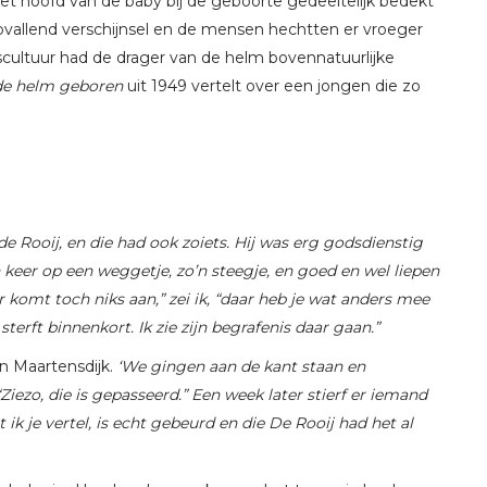
 het hoofd van de baby bij de geboorte gedeeltelijk bedekt
pvallend verschijnsel en de mensen hechtten er vroeger
scultuur had de drager van de helm bovennatuurlijke
de helm geboren
uit 1949 vertelt over een jongen die zo
de Rooij, en die had ook zoiets. Hij was erg godsdienstig
n keer op een weggetje, zo’n steegje, en goed en wel liepen
Er komt toch niks aan,” zei ik, “daar heb je wat anders mee
 sterft binnenkort. Ik zie zijn begrafenis daar gaan.”
n Maartensdijk.
‘We gingen aan de kant staan en
Ziezo, die is gepasseerd.” Een week later stierf er iemand
at ik je vertel, is echt gebeurd en die De Rooij had het al