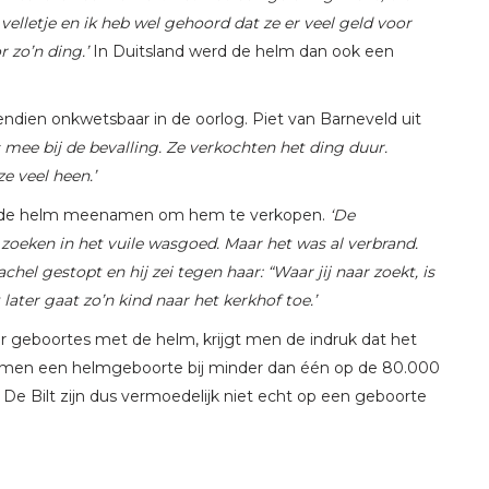
lletje en ik heb wel gehoord dat ze er veel geld voor
r zo’n ding.’
In Duitsland werd de helm dan ook een
dien onkwetsbaar in de oorlog. Piet van Barneveld uit
 mee bij de bevalling. Ze verkochten het ding duur.
e veel heen.’
e de helm meenamen om hem te verkopen.
‘De
zoeken in het vuile wasgoed. Maar het was al verbrand.
l gestopt en hij zei tegen haar: “Waar jij naar zoekt, is
ater gaat zo’n kind naar het kerkhof toe.’
r geboortes met de helm, krijgt men de indruk dat het
et men een helmgeboorte bij minder dan één op de 80.000
j De Bilt zijn dus vermoedelijk niet echt op een geboorte