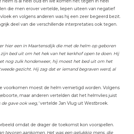
e helm is al heel oud en we komen het tegen in heel
en die men erover vertelde, liepen uiteen van negatief
vloek en volgens anderen was hij een zeer begeerd bezit.
ijk deel van die verschillende interpretaties ook tegen.
 er hier een in Maartensdijk die met de helm op geboren
s zijn bed uit om het hek van het kerkhof open te doen. Hij
 het nog zulk hondenweer, hij moest het bed uit om het
tweede gezicht. Hij zag dat er iemand begraven werd, al
te voorkomen moest de helm vernietigd worden. Volgens
oorte, maar anderen vertelden dat het helmvlies juist
s de gave ook weg,’
vertelde Jan Vlug uit Westbroek.
oorbeeld omdat de drager de toekomst kon voorspellen.
 van tevoren aankomen. Het was een gelukkig mens, die