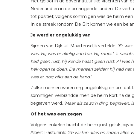
Het geloof in de bovennatuurlijke krachten van d
Nederland en in de omringende landen. De verhal
tot positief; volgens sommigen was de helm een 
In de streek rondom De Bilt komen we een belangr
Je werd er ongelukkig van
Sijmen van Dijk uit Maartensdijk vertelde:
‘Er was
was. Hij was er akelig aan toe. Hij moest ‘s nacht
had geen rust, hij kende haast geen rust. Al was
hek open te doen. De mensen zeiden: hij had het 
was er nog niks aan de hand.’
Zulke mensen waren erg ongelukkig en om dat 
sommigen verbrandde men de helm kort na de geb
begraven werd.
‘Maar als ze zo’n ding begraven, i
Of het was een zegen
Volgens enkelen bracht de helm juist geluk, bijv
Albert Pastunink:
‘Ze wisten alles en zagen alles