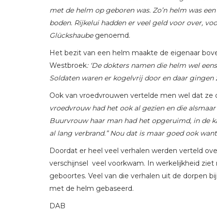
met de helm op geboren was. Zo’n helm was een ve
boden. Rijkelui hadden er veel geld voor over, voo
Glückshaube
genoemd.
Het bezit van een helm maakte de eigenaar boven
Westbroek
: ‘De dokters namen die helm wel eens
Soldaten waren er kogelvrij door en daar gingen z
Ook van vroedvrouwen vertelde men wel dat z
vroedvrouw had het ook al gezien en die alsmaar 
Buurvrouw haar man had het opgeruimd, in de kache
al lang verbrand.” Nou dat is maar goed ook want l
Doordat er heel veel verhalen werden verteld ove
verschijnsel veel voorkwam. In werkelijkheid zi
geboortes. Veel van die verhalen uit de dorpen bi
met de helm gebaseerd.
DAB