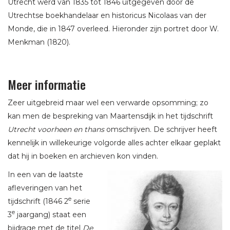
Utrecht werd van 1835 tot 1846 uitgegeven door de
Utrechtse boekhandelaar en historicus Nicolaas van der
Monde, die in 1847 overleed. Hieronder zijn portret door W.
Menkman (1820).
Meer informatie
Zeer uitgebreid maar wel een verwarde opsomming; zo
kan men de bespreking van Maartensdijk in het tijdschrift
Utrecht voorheen en thans
omschrijven. De schrijver heeft
kennelijk in willekeurige volgorde alles achter elkaar geplakt
dat hij in boeken en archieven kon vinden.
In een van de laatste
afleveringen van het
e
tijdschrift (1846 2
serie
e
3
jaargang) staat een
bijdrage met de titel
De