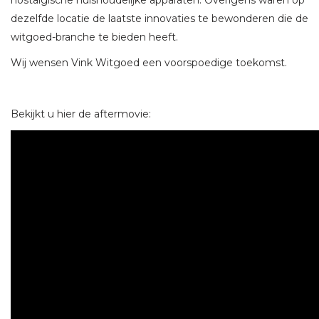
nostalgische huishoudelijke apparaten. Overigens waren op
dezelfde locatie de laatste innovaties te bewonderen die de
witgoed-branche te bieden heeft.
Wij wensen Vink Witgoed een voorspoedige toekomst.
Bekijkt u hier de aftermovie: