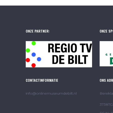
ONZE PARTNER:
ONZE SP
CONTACTINFORMATIE
ONS AD
info@onlinemuseumdebilt.nl
Berekla
3738TG 