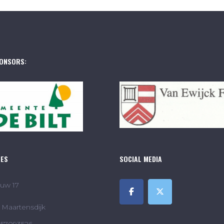
ONSORS:
RES
SOCIAL MEDIA
uw 17
Maartensdijk