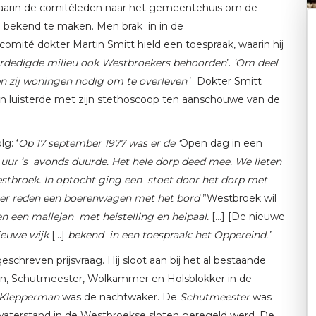
aarin de comitéleden naar het gemeentehuis om de
 bekend te maken. Men brak in in de
omité dokter Martin Smitt hield een toespraak, waarin hij
erdedigde milieu ook Westbroekers behoorden
’.
‘Om deel
en zij woningen nodig om te overleven
.’ Dokter Smitt
 en luisterde met zijn stethoscoop ten aanschouwe van de
g: ‘
Op 17 september 1977 was er de ‘
Open dag in een
11 uur ‘s avonds duurde. Het hele dorp deed mee. We lieten
broek. In optocht ging een stoet door het dorp met
ter reden een boerenwagen met het bord
”Westbroek wil
een mallejan met heistelling en heipaal.
[…] [De nieuwe
ieuwe wijk
[…]
bekend in een toespraak: het Oppereind.’
schreven prijsvraag. Hij sloot aan bij het al bestaande
, Schutmeester, Wolkammer en Holsblokker in de
Klepperman
was de nachtwaker. De
Schutmeester
was
terstand in de Westbroekse sloten geregeld werd. De