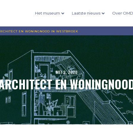
Het museum
Laatste nieuws
Over OM
RCHITECT EN WONINGNOOD IN WESTBROEK
MEI 3, 2020
 ARCHITECT EN WONINGNOOD