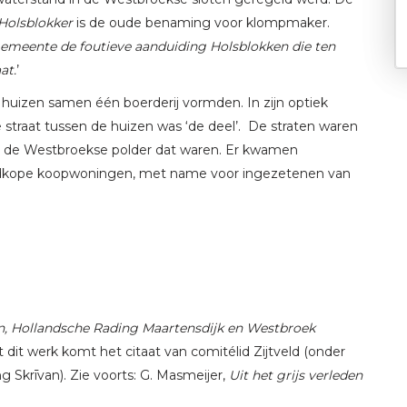
Holsblokker
is de oude benaming voor klompmaker.
emeente de foutieve aanduiding Holsblokken die ten
at.
’
 huizen samen één boerderij vormden. In zijn optiek
 straat tussen de huizen was ‘de deel’. De straten waren
an de Westbroekse polder dat waren. Er kwamen
goedkope koopwoningen, met name voor ingezetenen van
an, Hollandsche Rading Maartensdijk en Westbroek
t dit werk komt het citaat van comitélid Zijtveld (onder
Skrīvan). Zie voorts: G. Masmeijer,
Uit het grijs verleden