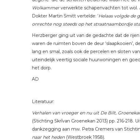
Wolkammer
verwerkte schapenvachten tot wol.
Dokter Martin Smitt vertelde: ‘
Helaas volgde de g
onrechte nog steeds op het straatnaambordje sta
Herzberger ging uit van de gedachte dat de rijen
waren de ruimten boven de deur ‘slaapkooien’, de
lang en smal, zoals ook de percelen en sloten v
uiteindelijk veertig sociale huurwoningen en 
het dorp.
AD
Literatuur:
Verhalen van vroeger en nu uit De Bilt, Groenek
(Stichting Skrīvan Groenekan 2013) pp. 216-218. Ui
dankzegging aan mw. Petra Cremers van Stichting 
naar het heden
(Westbroek 1958).