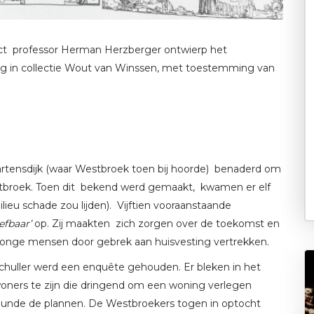
ct professor Herman Herzberger ontwierp het
ng in collectie Wout van Winssen, met toestemming van
tensdijk (waar Westbroek toen bij hoorde) benaderd om
tbroek. Toen dit bekend werd gemaakt, kwamen er elf
ieu schade zou lijden). Vijftien vooraanstaande
fbaar’
op. Zij maakten zich zorgen over de toekomst en
 jonge mensen door gebrek aan huisvesting vertrekken.
huller werd een enquête gehouden. Er bleken in het
woners te zijn die dringend om een woning verlegen
eunde de plannen. De Westbroekers togen in optocht