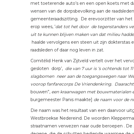
met toeterende auto’s en een open koets met d
wensen van de dorpsbevolking aan de raadsleden
gemeenteraadszitting. De erevoorzitter van het c
erop wees, ’
dat tot het door de tegenstanders v
uit te kunnen blijven maken van dat milieu hadd
haalde vervolgens een steen uit zijn dokterstas
raadsleden of daar nog leven in zat.
Comitélid Henk van Zijtveld vertelt over het vervol
gesloten dorp’,
die van 7 uur is ‘s ochtends tot 
slagbomen neer aan de toegangswegen naar West
voorop fanfarecorps De Vriendenkring. Daarach
bouwen”,
een kraanwagen met bouwmaterialen en 
burgemeester Panis maakte]
de naam voor de n
Die naam was het resultaat van een daarvoor uitge
Westbroekse Nedereind. De woorden Klepperman
straatnamen verwezen naar oude beroepen . De
degene die de schutten bediende waarmee de wa