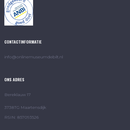
CONTACTINFORMATIE
info@onlinemuseumdebilt.nl
ONS ADRES
Bereklauw 17
3738TG Maartensdijk
RSIN: 857093526