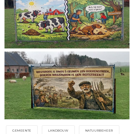
GEMEENTE
LANDBOUW
NATUURBEHEER