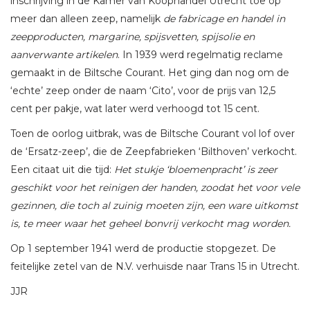
inschrijving in de Kamer van Koophandel Utrecht toe op
meer dan alleen zeep, namelijk
de fabricage en handel in
zeepproducten, margarine, spijsvetten, spijsolie en
aanverwante artikelen
. In 1939 werd regelmatig reclame
gemaakt in de Biltsche Courant. Het ging dan nog om de
‘echte’ zeep onder de naam ‘Cito’, voor de prijs van 12,5
cent per pakje, wat later werd verhoogd tot 15 cent.
Toen de oorlog uitbrak, was de Biltsche Courant vol lof over
de ‘Ersatz-zeep’, die de Zeepfabrieken ‘Bilthoven’ verkocht.
Een citaat uit die tijd:
Het stukje ‘bloemenpracht’ is zeer
geschikt voor het reinigen der handen, zoodat het voor vele
gezinnen, die toch al zuinig moeten zijn, een ware uitkomst
is, te meer waar het geheel bonvrij verkocht mag worden.
Op 1 september 1941 werd de productie stopgezet. De
feitelijke zetel van de N.V. verhuisde naar Trans 15 in Utrecht.
JJR