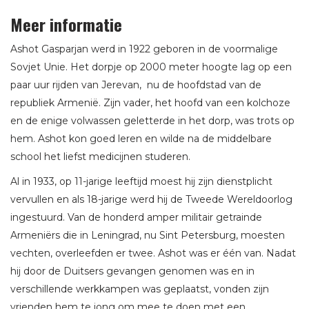
Meer informatie
Ashot Gasparjan werd in 1922 geboren in de voormalige
Sovjet Unie. Het dorpje op 2000 meter hoogte lag op een
paar uur rijden van Jerevan, nu de hoofdstad van de
republiek Armenië. Zijn vader, het hoofd van een kolchoze
en de enige volwassen geletterde in het dorp, was trots op
hem. Ashot kon goed leren en wilde na de middelbare
school het liefst medicijnen studeren.
Al in 1933, op 11-jarige leeftijd moest hij zijn dienstplicht
vervullen en als 18-jarige werd hij de Tweede Wereldoorlog
ingestuurd. Van de honderd amper militair getrainde
Armeniërs die in Leningrad, nu Sint Petersburg, moesten
vechten, overleefden er twee. Ashot was er één van. Nadat
hij door de Duitsers gevangen genomen was en in
verschillende werkkampen was geplaatst, vonden zijn
vrienden hem te jong om mee te doen met een