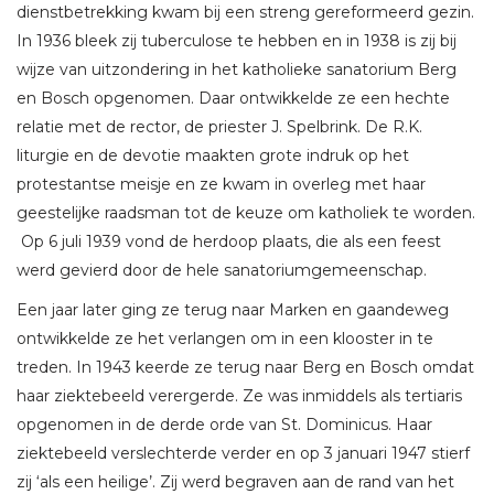
dienstbetrekking kwam bij een streng gereformeerd gezin.
In 1936 bleek zij tuberculose te hebben en in 1938 is zij bij
wijze van uitzondering in het katholieke sanatorium Berg
en Bosch opgenomen. Daar ontwikkelde ze een hechte
relatie met de rector, de priester J. Spelbrink. De R.K.
liturgie en de devotie maakten grote indruk op het
protestantse meisje en ze kwam in overleg met haar
geestelijke raadsman tot de keuze om katholiek te worden.
Op 6 juli 1939 vond de herdoop plaats, die als een feest
werd gevierd door de hele sanatoriumgemeenschap.
Een jaar later ging ze terug naar Marken en gaandeweg
ontwikkelde ze het verlangen om in een klooster in te
treden. In 1943 keerde ze terug naar Berg en Bosch omdat
haar ziektebeeld verergerde. Ze was inmiddels als tertiaris
opgenomen in de derde orde van St. Dominicus. Haar
ziektebeeld verslechterde verder en op 3 januari 1947 stierf
zij ‘als een heilige’. Zij werd begraven aan de rand van het