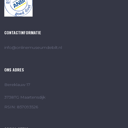
CONTACTINFORMATIE
info@onlinemuseumdebilt.nl
ONS ADRES
Bereklauw 17
3738TG Maartensdijk
RSIN: 857093526