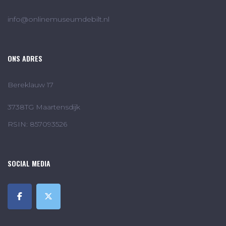
info@onlinemuseumdebilt.nl
ONS ADRES
Bereklauw 17
3738TG Maartensdijk
RSIN: 857093526
SOCIAL MEDIA