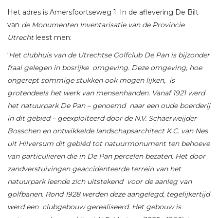
Het adres is Amersfoortseweg 1. In de aflevering De Bilt
van
de Monumenten Inventarisatie van de Provincie
Utrecht
leest men:
‘
Het clubhuis van de Utrechtse Golfclub De Pan is bijzonder
fraai gelegen in bosrijke omgeving. Deze omgeving, hoe
ongerept sommige stukken ook mogen lijken, is
grotendeels het werk van mensenhanden. Vanaf 1921 werd
het natuurpark De Pan – genoemd naar een oude boerderij
in dit gebied – geëxploiteerd door de N.V. Schaerweijder
Bosschen en ontwikkelde landschapsarchitect K.C. van Nes
uit Hilversum dit gebiéd tot natuurmonument ten behoeve
van particulieren die in De Pan percelen bezaten. Het door
zandverstuivingen geaccidenteerde terrein van het
natuurpark leende zich uitstekend voor de aanleg van
golfbanen. Rond 1928 werden deze aangelegd, tegelijkertijd
werd een clubgebouw gerealiseerd. Het gebouw is