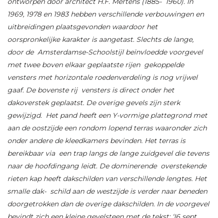
ontworpen door architect H.F. Mertens (1885- 1960). In
1969, 1978 en 1983 hebben verschillende verbouwingen en
uitbreidingen plaatsgevonden waardoor het
oorspronkelijke karakter is aangetast. Slechts de lange,
door de Amsterdamse-Schoolstijl beïnvloedde voorgevel
met twee boven elkaar geplaatste rijen gekoppelde
vensters met horizontale roedenverdeling is nog vrijwel
gaaf. De bovenste rij vensters is direct onder het
dakoverstek geplaatst. De overige gevels zijn sterk
gewijzigd. Het pand heeft een Y-vormige plattegrond met
aan de oostzijde een rondom lopend terras waaronder zich
onder andere de kleedkamers bevinden. Het terras is
bereikbaar via een trap langs de lange zuidgevel die tevens
naar de hoofdingang leidt. De dominerende overstekende
rieten kap heeft dakschilden van verschillende lengtes. Het
smalle dak- schild aan de westzijde is verder naar beneden
doorgetrokken dan de overige dakschilden. In de voorgevel
bevindt zich een kleine gevelsteen met de tekst: ‘I6 sept.