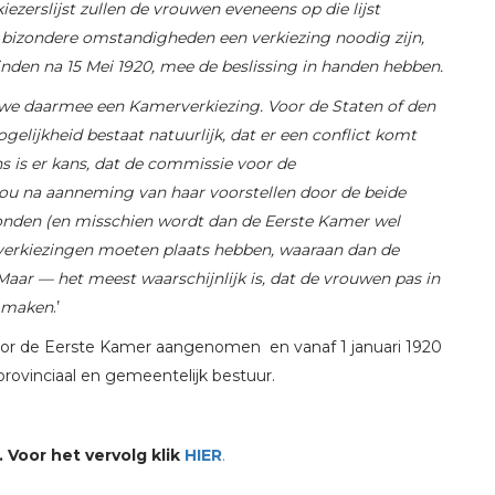
ezerslijst zullen de vrouwen eveneens op die lijst
bizondere omstandigheden een verkiezing noodig zijn,
inden na 15 Mei 1920, mee de beslissing in handen hebben.
 we daarmee een Kamerverkiezing. Voor de Staten of den
elijkheid bestaat natuurlijk, dat er een conflict komt
 is er kans, dat de commissie voor de
ou na aanneming van haar voorstellen door de beide
den (en misschien wordt dan de Eerste Kamer wel
erkiezingen moeten plaats hebben, waaraan dan de
r — het meest waarschijnlijk is, dat de vrouwen pas in
n maken
.’
door de Eerste Kamer aangenomen en vanaf 1 januari 1920
rovinciaal en gemeentelijk bestuur.
Voor het vervolg klik
HIER
.