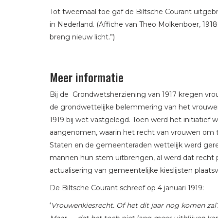
Tot tweemaal toe gaf de Biltsche Courant uitgeb
in Nederland. (Affiche van Theo Molkenboer, 1918
breng nieuw licht.”)
Meer informatie
Bij de Grondwetsherziening van 1917 kregen vrou
de grondwettelijke belemmering van het vrouwe
1919 bij wet vastgelegd. Toen werd het initiatie
aangenomen, waarin het recht van vrouwen om 
Staten en de gemeenteraden wettelijk werd gereg
mannen hun stem uitbrengen, al werd dat recht pa
actualisering van gemeentelijke kieslijsten plaats
De Biltsche Courant schreef op 4 januari 1919:
‘
Vrouwenkiesrecht. Of het dit jaar nog komen zal
Maar — dat het toch niet lang meer uitblijven kan