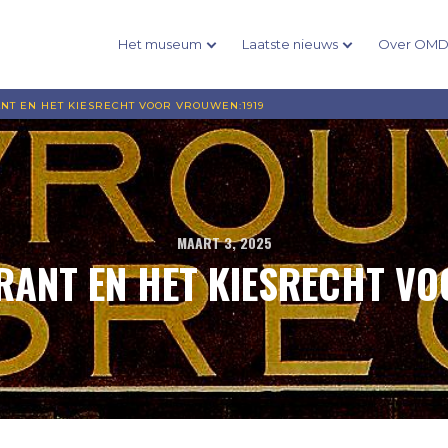
Het museum
Laatste nieuws
Over OM
NT EN HET KIESRECHT VOOR VROUWEN:1919
MAART 3, 2025
RANT EN HET KIESRECHT V