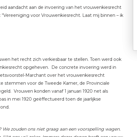
reid aandacht aan de invoering van het vrouwenkiesrecht
: “Vereeniging voor Vrouwenkiesrecht. Laat mij binnen – ik
wen het recht zich verkiesbaar te stellen. Toen werd ook
nkiesrecht opgeheven. De concrete invoering werd in
f wetsvoorstel-Marchant over het vrouwenkiesrecht
te stemmen voor de Tweede Kamer, de Provinciale
eld. Vrouwen konden vanaf 1 januari 1920 net als
s in mei 1920 geëffectueerd toen de jaarlijkse
vond.
? We zouden ons niet graag aan een voorspelling wagen.
, lijkt ons vrij zeker. Immers dezer dagen heeft een vrouw