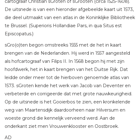
cartograaf Christian sGroten of sGrooten (circa 1525-1608).
De uitsnede is van een hieronder afgebeelde kaart uit 1573,
die deel uitmaakt van een atlas in de Koninklijke Bibliotheek
te Brussel. (Superioris Hollandiae Pars, in qua Situs est
Episcopatus.)
sGro(o)ten begon omstreeks 1555 met de het in kaart
brengen van de Nederlanden. Hij werd in 1557 aangesteld
als hofcartograaf van Filips II. In 1568 begon hij met zijn
hoofdwerk, het in kaart brengen van het Duitse Rijk. Dat
leidde onder meer tot de hierboven genoemde atlas van
1573. sGroten kende het werk van Jacob van Deventer en
verbeterde en corrigeerde dat met grote nauwkeurigheid.
Op de uitsnede is het Gooierbos te zien, een kronkelende
weg van Maartensdijk daardoorheen naar Hilversum en
woeste grond die kennelijk verveend werd. Aan de
onderkant ziet men Vrouwenklooster en Oostbroek.
AD