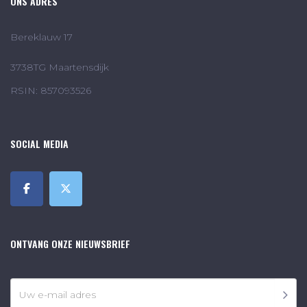
ONS ADRES
Bereklauw 17
3738TG Maartensdijk
RSIN: 857093526
SOCIAL MEDIA
ONTVANG ONZE NIEUWSBRIEF