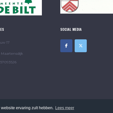
RES
SOCIAL MEDIA
uw 17
Maartensdijk
857093526
 website ervaring zult hebben.
Lees meer