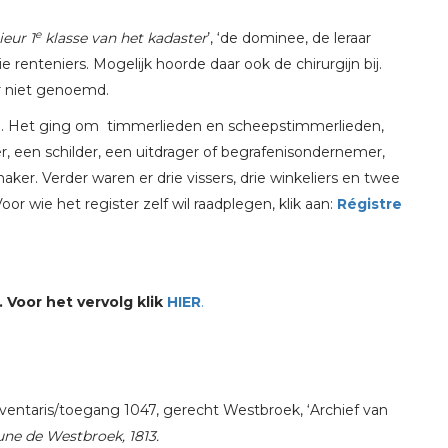
e
ieur 1
klasse van het kadaster
’, ‘de dominee, de leraar
 renteniers. Mogelijk hoorde daar ook de chirurgijn bij.
er niet genoemd.
rp. Het ging om timmerlieden en scheepstimmerlieden,
, een schilder, een uitdrager of begrafenisondernemer,
. Verder waren er drie vissers, drie winkeliers en twee
 wie het register zelf wil raadplegen, klik aan:
Régistre
Voor het vervolg klik
HIER
.
ventaris/toegang 1047, gerecht Westbroek, ‘Archief van
ne de Westbroek, 1813.