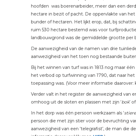
hoofden was boerenarbeider, meer dan een derd
hectare in bezit of pacht. De oppervlakte van h
bunder of hectaren. Het lijkt erop, dat, bij scha
ruim 530 hectare bestemd was voor turfproducti
landbouwgrond was de gemiddelde grootte per boe
De aanwezigheid van de namen van drie tuinlied
aanwezigheid van het toen nog bestaande buit
Bij het winnen van turf was in 1813 nog maar één
het verbod op turfwinning van 1790, dat naar het
toepassing was. (Voor meer informatie daarover: 
Verder valt in het register de aanwezigheid van en
omhoog uit de sloten en plassen met zijn ‘
bok
’ of
In het dorp was één persoon werkzaam als ‘
stier
persoon die met zijn stier voor de bevruchting va
aanwezigheid van een ‘telegrafist’, de man die de