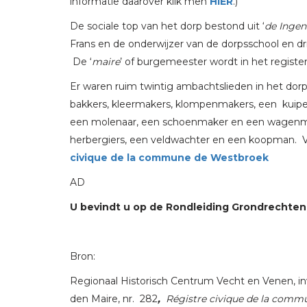
informatie daarover klik men
HIER
.)
De sociale top van het dorp bestond uit ‘
de Ingen
Frans en de onderwijzer van de dorpsschool en drie
De ‘
maire
’ of burgemeester wordt in het regist
Er waren ruim twintig ambachtslieden in het do
bakkers, kleermakers, klompenmakers, een kuiper
een molenaar, een schoenmaker en een wagenmaker
herbergiers, een veldwachter en een koopman. Voor
civique de la commune de Westbroek
AD
U bevindt u op de Rondleiding Grondrechten. 
Bron:
Regionaal Historisch Centrum Vecht en Venen, in
den Maire, nr. 282
,
Régistre civique de la commu