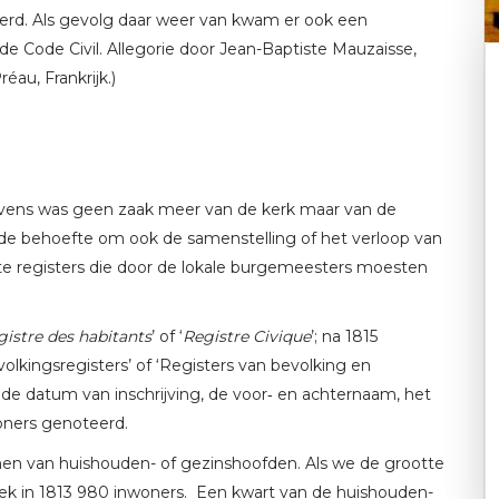
oerd. Als gevolg daar weer van kwam er ook een
 de Code Civil. Allegorie door Jean-Baptiste Mauzaisse,
au, Frankrijk.)
gevens was geen zaak meer van de kerk maar van de
l de behoefte om ook de samenstelling of het verloop van
rte registers die door de lokale burgemeesters moesten
gistre des habitants
’ of ‘
Registre Civique
’; na 1815
ingsregisters’ of ‘Registers van bevolking en
 de datum van inschrijving, de voor‑ en achternaam, het
oners genoteerd.
men van huishouden- of gezinshoofden. Als we de grootte
oek in 1813 980 inwoners. Een kwart van de huishouden-