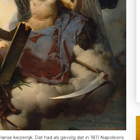
anse keizerrijk. Dat had als gevolg dat in 1811 Napoleons