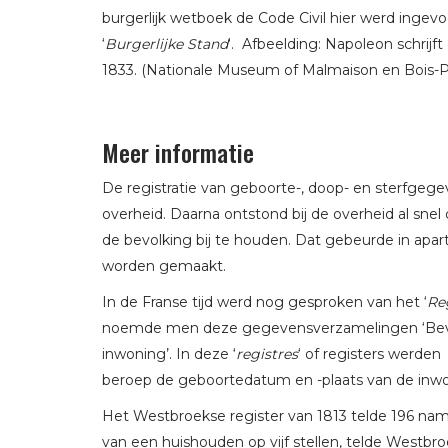
burgerlijk wetboek de Code Civil hier werd ingev
‘
Burgerlijke Stand
‘. Afbeelding: Napoleon schrijft
1833. (Nationale Museum of Malmaison en Bois-Pré
Meer informatie
De registratie van geboorte-, doop- en sterfge
overheid. Daarna ontstond bij de overheid al sne
de bevolking bij te houden. Dat gebeurde in apa
worden gemaakt.
In de Franse tijd werd nog gesproken van het ‘
Re
noemde men deze gegevensverzamelingen ‘Bevolk
inwoning’. In deze ‘
registres
‘ of registers werden
beroep de geboortedatum en -plaats van de inw
Het Westbroekse register van 1813 telde 196 na
van een huishouden op vijf stellen, telde Westbr