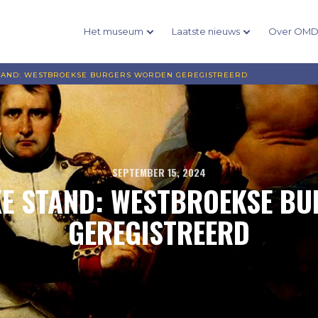
Het museum
Laatste nieuws
Over OM
STAND: WESTBROEKSE BURGERS WORDEN GEREGISTREERD
SEPTEMBER 15, 2024
KE STAND: WESTBROEKSE B
GEREGISTREERD