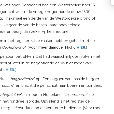
e was boer. Gemiddeld had een Westbroekse boer 15
et gerecht was in de vroege negentiende eeuw 1600
tting, maximaal een derde van de Westbroekse grond of
e. Uitgaande van de beschikbare hoeveelheid
renbedrijf dan zeker vijftien hectare.
en in het register zal te maken hebben gehad met de
en
de Alphenhof
. (Voor meer daarover klikt u
HIER
.)
 persoon betrokken. Dat had waarschijnlijk te maken met
 schijnt later in de negentiende eeuw niet meer van
klik
HIER.)
kele ‘
baggerlieden
’ op. Een baggerman haalde bagger
 ‘
praam
’ en bracht die per schuit naar boeren en tuinders.
enbegeleider
’, in modern Nederlands ‘
inseminator
’, de
n het rundvee zorgde. Opvallend is het register de
 telegraafinstallatie op de kerktoren bediende. (Voor meer