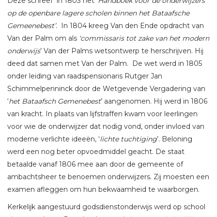
Deze schreef in 1803 het ‘
Handboek voor de onderwijzers
op de openbare lagere scholen binnen het Bataafsche
Gemeenebest’.
In 1804 kreeg Van den Ende opdracht van
Van der Palm om als
‘commissaris tot zake van het modern
onderwijs
’ Van der Palms wetsontwerp te herschrijven. Hij
deed dat samen met Van der Palm. De wet werd in 1805
onder leiding van raadspensionaris Rutger Jan
Schimmelpenninck door de Wetgevende Vergadering van
‘
het Bataafsch Gemenebest
’ aangenomen. Hij werd in 1806
van kracht. In plaats van lijfstraffen kwam voor leerlingen
voor wie de onderwijzer dat nodig vond, onder invloed van
moderne verlichte ideeën, ‘
lichte tuchtiging
’. Beloning
werd een nog beter opvoedmiddel geacht. De staat
betaalde vanaf 1806 mee aan door de gemeente of
ambachtsheer te benoemen onderwijzers. Zij moesten een
examen afleggen om hun bekwaamheid te waarborgen.
Kerkelijk aangestuurd godsdienstonderwijs werd op school