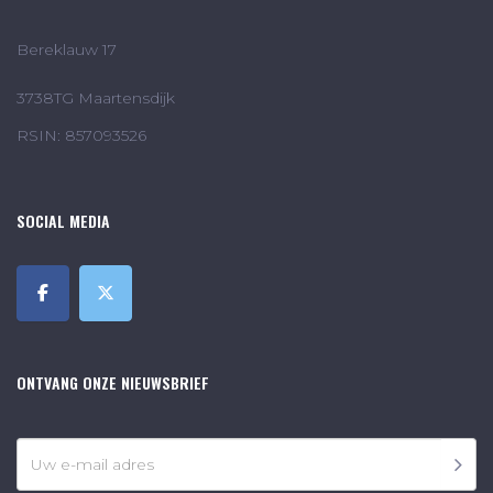
Bereklauw 17
3738TG Maartensdijk
RSIN: 857093526
SOCIAL MEDIA
ONTVANG ONZE NIEUWSBRIEF