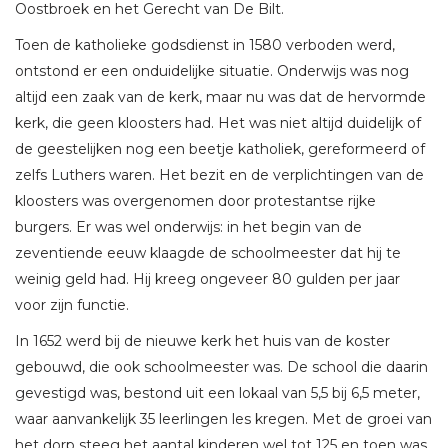
Oostbroek en het Gerecht van De Bilt.
Toen de katholieke godsdienst in 1580 verboden werd,
ontstond er een onduidelijke situatie. Onderwijs was nog
altijd een zaak van de kerk, maar nu was dat de hervormde
kerk, die geen kloosters had. Het was niet altijd duidelijk of
de geestelijken nog een beetje katholiek, gereformeerd of
zelfs Luthers waren. Het bezit en de verplichtingen van de
kloosters was overgenomen door protestantse rijke
burgers. Er was wel onderwijs: in het begin van de
zeventiende eeuw klaagde de schoolmeester dat hij te
weinig geld had. Hij kreeg ongeveer 80 gulden per jaar
voor zijn functie.
In 1652 werd bij de nieuwe kerk het huis van de koster
gebouwd, die ook schoolmeester was. De school die daarin
gevestigd was, bestond uit een lokaal van 5,5 bij 6,5 meter,
waar aanvankelijk 35 leerlingen les kregen. Met de groei van
het dorp steeg het aantal kinderen wel tot 125 en toen was