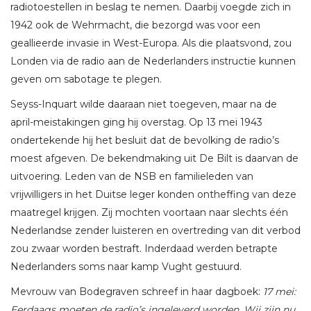
radiotoestellen in beslag te nemen. Daarbij voegde zich in
1942 ook de Wehrmacht, die bezorgd was voor een
geallieerde invasie in West-Europa. Als die plaatsvond, zou
Londen via de radio aan de Nederlanders instructie kunnen
geven om sabotage te plegen.
Seyss-Inquart wilde daaraan niet toegeven, maar na de
april-meistakingen ging hij overstag. Op 13 mei 1943
ondertekende hij het besluit dat de bevolking de radio’s
moest afgeven. De bekendmaking uit De Bilt is daarvan de
uitvoering. Leden van de NSB en familieleden van
vrijwilligers in het Duitse leger konden ontheffing van deze
maatregel krijgen. Zij mochten voortaan naar slechts één
Nederlandse zender luisteren en overtreding van dit verbod
zou zwaar worden bestraft. Inderdaad werden betrapte
Nederlanders soms naar kamp Vught gestuurd.
Mevrouw van Bodegraven schreef in haar dagboek:
17 mei:
Eerdaags moeten de radio’s ingeleverd worden. Wij zijn nu