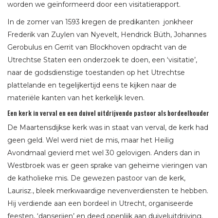
worden we geïnformeerd door een visitatierapport.
In de zomer van 1593 kregen de predikanten jonkheer
Frederik van Zuylen van Nyevelt, Hendrick Büth, Johannes
Gerobulus en Gerrit van Blockhoven opdracht van de
Utrechtse Staten een onderzoek te doen, een ‘visitatie’,
naar de godsdienstige toestanden op het Utrechtse
plattelande en tegelijkertijd eens te kijken naar de
materiële kanten van het kerkelijk leven.
Een kerk in verval en een duivel uitdrijvende pastoor als bordeelhouder
De Maartensdijkse kerk was in staat van verval, de kerk had
geen geld. Wel werd niet de mis, maar het Heilig
Avondmaal gevierd met wel 30 gelovigen. Anders dan in
Westbroek was er geen sprake van geheime vieringen van
de katholieke mis. De gewezen pastoor van de kerk,
Laurisz., bleek merkwaardige nevenverdiensten te hebben.
Hij verdiende aan een bordeel in Utrecht, organiseerde
feesten, ‘danserijen’ en deed openlijk aan duiveluitdrijving.