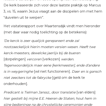
De kerk baseerde zich voor deze laatste praktijk op Marcus
3, vs. 15, waarin Jezus vraagt aan de discipelen om met hem
“duivelen uit te werpen”.
Het visitatierapport over Maartensdijk vindt men hieronder
(met daar waar nodig toelichting op de betekenis):
‘De kerck is zeer qualijck gerepareert ende zal
nootzaeckelijck hierin moeten versien wesen. Heeft twe
kerck-meesters, dewelcke jaerlijx bij de bueren
[dorpelingen]
vercoren
[verkozen]
werden.
Tegenwoordelijck maer eene [kerkmeester], ende d’andere
is in weygeringhe
[wil niet functioneren].
Daer en is gansch
niet zeeckers tot de fabrycke
[geld om de kerk te
onderhouden].
Predicant is Tielman Janssz., door translatie
[van elders]
hier gestelt bij mijne E.E. Heeren de Staten; hout hem in
sijne bedieninge na de chrystelijcke ceremonien ende