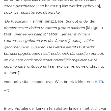
conen geschieden
[een belasting kan worden geheven],
oock tot reparatie van de kercke.
De Predicant
[Tielman Jansz.], [de]
Schout ende
[de]
Kerckmeester deden te zamen groote dachten
[klaagden
zeer]
over eenen paep
[priester]
, genaemt Willem
Laurenssen, geboren van der Gouwe
[Gouda]
, alhier
gecomen over 16 jaeren. De welcke eertijts t’Utrecht
bordeel opgehouden heeft ende noch dansserijen ophout,
en die hem oock onderstaet opentlijck duyvelen wt te
jagen ende t’ ontooveren
[aan exorcisme, duiveluitdrijving,
te doen.]’
Voor het visitatierapport over Westbroek klikke men
HIER.
AD
Bron: ‘Visitatie der kerken ten platten lande in het sticht van