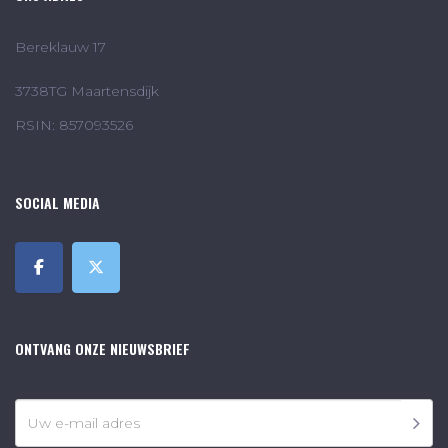
Bereklauw 17
3738TG Maartensdijk
RSIN: 857093526
SOCIAL MEDIA
ONTVANG ONZE NIEUWSBRIEF