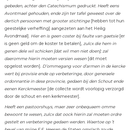
gebeden, achter den Catechismum gedruckt.
Heeft eens
Avontmael gehouden, ende zijn ter tafel geweest over de
dertich persoonen met grooter stichtinge
[hebben tot hun
geestelijke verheffing] aangezeten aan het Heilig
Avondmaal].
Hier en is geen coster bij faulte van gaetsie
[er
is geen geld om de koster te betalen]
, zulcx die hem in
genen dele wil schicken [dat wil men niet doen]; zal
daeromme hierin moeten versien wesen
[dit moet
opgelost worden].
D’ommegang voor d’armen in de kercke
wert bij provisie ende op verbeteringe, door generaele
ordonnantie in dese provincie, gedaen bij den Schout ende
eenen Kerckmeester
[de collecte wordt voorlopig verzorgd
door de schout en een kerkmeester].
Heeft een pastoorshuys, maer zeer onbequaem omme
bewoont te wesen, zulcx dat oock hierin zal moeten ordre
gestelt en verbeteringe gedaen werden. Waertoe op ’t
bevel van mijne E.E. Heeren de Staten omslach zoude