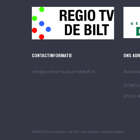
CONTACTINFORMATIE
ONS AD
info@onlinemuseumdebilt.nl
Berekla
3738TG 
RSIN: 
©2018 Online Museum de Bilt. Alle rechten voorbehouden.