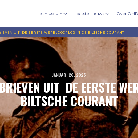
Het museum
Laatste nieuws
Over OM
RIEVEN UIT DE EERSTE WERELDOORLOG IN DE BILTSCHE COURANT
JANUARI 26, 2025
BRIEVEN UIT DE EERSTE WE
BILTSCHE COURANT