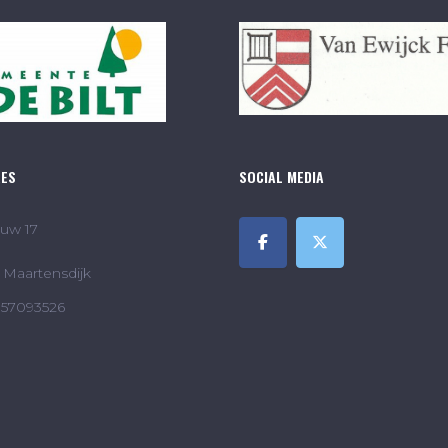
RES
SOCIAL MEDIA
uw 17
Maartensdijk
857093526