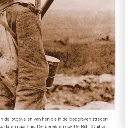
n de lotgevallen van hen die in de loopgraven streden
oldaten naar huis. Die bereikten ook De Bilt. [Duitse