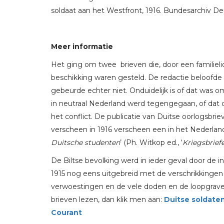
soldaat aan het Westfront, 1916. Bundesarchiv De
Meer informatie
Het ging om twee brieven die, door een familielid
beschikking waren gesteld. De redactie beloofde
gebeurde echter niet. Onduidelijk is of dat was o
in neutraal Nederland werd tegengegaan, of dat 
het conflict. De publicatie van Duitse oorlogsbri
verscheen in 1916 verscheen een in het Nederlands
Duitsche studenten
’ (Ph. Witkop ed., ‘
Kriegsbrief
De Biltse bevolking werd in ieder geval door de i
1915 nog eens uitgebreid met de verschrikkinge
verwoestingen en de vele doden en de loopgraven
brieven lezen, dan klik men aan:
Duitse soldaten
Courant