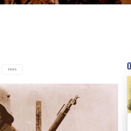
O
PERS