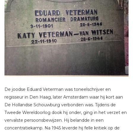
De joodse Eduard Veterman was toneelschrijver en
regisseur in Den Haag, later Amsterdam waar hij kort aan
De Hollandse Schouwburg verbonden was. Tijdens de
Tweede Wereldoorlog dook hij onder, ging in het verzet en
vervalste persoonsbewijzen. Hij belandde in een
concentratiekamp. Na 1945 leverde hij felle kritiek op de