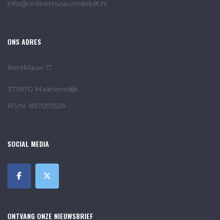
info@onlinemuseumdebilt.nl
ONS ADRES
Bereklauw 17
3738TG Maartensdijk
RSIN: 857093526
SOCIAL MEDIA
ONTVANG ONZE NIEUWSBRIEF