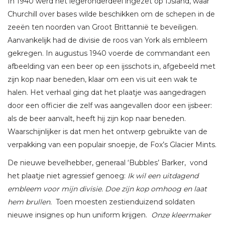
In 1940 werd het legeronderdeel ingezet op IJsland, waar
Churchill over bases wilde beschikken om de schepen in de
zeeën ten noorden van Groot Brittannië te beveiligen.
Aanvankelijk had de divisie de roos van York als embleem
gekregen. In augustus 1940 voerde de commandant een
afbeelding van een beer op een ijsschots in, afgebeeld met
zijn kop naar beneden, klaar om een vis uit een wak te
halen. Het verhaal ging dat het plaatje was aangedragen
door een officier die zelf was aangevallen door een ijsbeer:
als de beer aanvalt, heeft hij zijn kop naar beneden.
Waarschijnlijker is dat men het ontwerp gebruikte van de
verpakking van een populair snoepje, de Fox’s Glacier Mints.
De nieuwe bevelhebber, generaal ‘Bubbles’ Barker, vond
het plaatje niet agressief genoeg:
Ik wil een uitdagend
embleem voor mijn divisie. Doe zijn kop omhoog en laat
hem brullen.
Toen moesten zestienduizend soldaten
nieuwe insignes op hun uniform krijgen.
Onze kleermaker