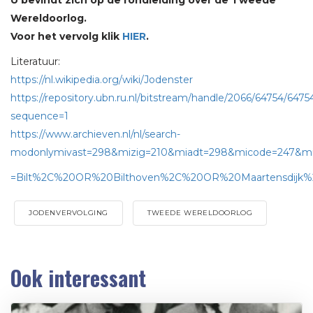
U bevindt zich op de rondleiding over de Tweede
Wereldoorlog.
Voor het vervolg klik
HIER
.
Literatuur:
https://nl.wikipedia.org/wiki/Jodenster
https://repository.ubn.ru.nl/bitstream/handle/2066/64754/6475
sequence=1
https://www.archieven.nl/nl/search-
modonlymivast=298&mizig=210&miadt=298&micode=247&mil
=Bilt%2C%20OR%20Bilthoven%2C%20OR%20Maartensdijk%
JODENVERVOLGING
TWEEDE WERELDOORLOG
Ook interessant