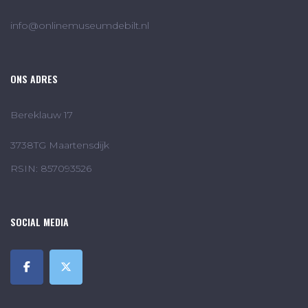
info@onlinemuseumdebilt.nl
ONS ADRES
Bereklauw 17
3738TG Maartensdijk
RSIN: 857093526
SOCIAL MEDIA