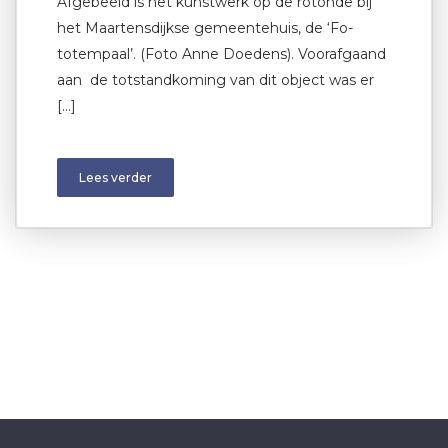
Afgebeeld is het kunstwerk op de rotonde bij
het Maartensdijkse gemeentehuis, de ‘Fo-
totempaal’. (Foto Anne Doedens). Voorafgaand
aan de totstandkoming van dit object was er
[…]
Lees verder