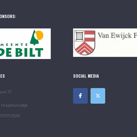
ONSORS:
RES
SOCIAL MEDIA
uw 17
Maartensdijk
857093526