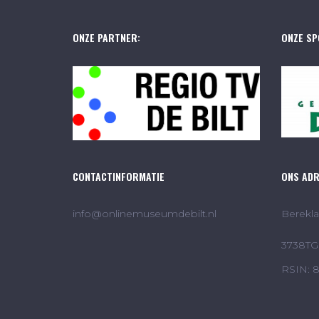
ONZE PARTNER:
ONZE SP
CONTACTINFORMATIE
ONS AD
info@onlinemuseumdebilt.nl
Berekla
3738TG 
RSIN: 