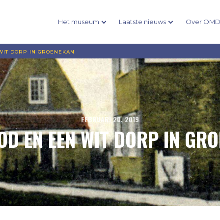
Het museum
Laatste nieuws
Over OM
WIT DORP IN GROENEKAN
FEBRUARI 20, 2019
OD EN EEN WIT DORP IN GR