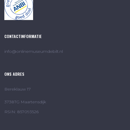
CONTACTINFORMATIE
info@onlinemuseumdebilt.nl
ONS ADRES
Bereklauw 17
3738TG Maartensdijk
RSIN: 857093526