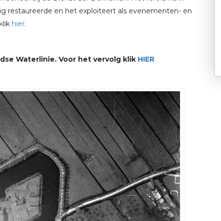
tig restaureerde en het exploiteert als evenementen- en
klik
hier
.
se Waterlinie. Voor het vervolg klik
HIER
.