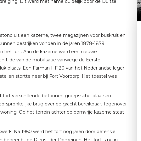
dreiging. Dit werd met name duidelijk door de Duitse
tond uit een kazerne, twee magazijnen voor buskruit en
 kunnen bestrijken vonden in de jaren 1878-1879
an het fort. Aan de kazerne werd een nieuwe
n tijde van de mobilisatie vanwege de Eerste
eluk plaats. Een Farman HF 20 van het Nederlandse leger
ellen stortte neer bij Fort Voordorp. Het toestel was
 fort verschillende betonnen groepsschuilplaatsen
oorspronkelijke brug over de gracht bereikbaar. Tegenover
rswoning. Op het terrein achter de bomvrije kazerne staat
werk. Na 1960 werd het fort nog jaren door defensie
 beheer bij de Dienst der Domeinen. Het fort is nu in