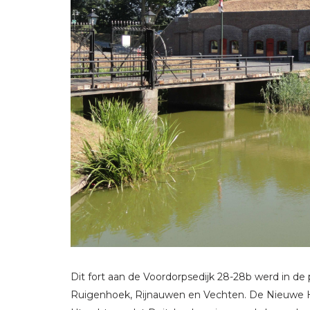
Dit fort aan de Voordorpsedijk 28-28b werd in 
Ruigenhoek, Rijnauwen en Vechten. De Nieuwe H