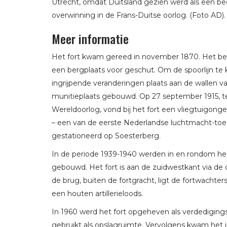
Utrecht, omdat Duitsland gezien werd als een be
overwinning in de Frans-Duitse oorlog. (Foto AD).
Meer informatie
Het fort kwam gereed in november 1870. Het bes
een bergplaats voor geschut. Om de spoorlijn te
ingrijpende veranderingen plaats aan de wallen v
munitieplaats gebouwd. Op 27 september 1915, te
Wereldoorlog, vond bij het fort een vliegtuigong
– een van de eerste Nederlandse luchtmacht-toest
gestationeerd op Soesterberg.
In de periode 1939-1940 werden in en rondom het
gebouwd. Het fort is aan de zuidwestkant via de 
de brug, buiten de fortgracht, ligt de fortwachte
een houten artillerieloods.
In 1960 werd het fort opgeheven als verdedigings
gebruikt als opslagruimte. Vervolgens kwam het in