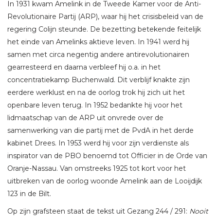
In 1931 kwam Amelink in de Tweede Kamer voor de Anti-
Revolutionaire Partij (ARP), waar hij het crisisbeleid van de
regering Colijn steunde. De bezetting betekende feitelijk
het einde van Amelinks aktieve leven. In 1941 werd hij
samen met circa negentig andere antirevolutionairen
gearresteerd en daarna verbleef hij o.a. in het
concentratiekamp Buchenwald. Dit verblijf knakte zijn
eerdere werklust en na de oorlog trok hij zich uit het
openbare leven terug. In 1952 bedankte hij voor het
lidmaatschap van de ARP uit onvrede over de
samenwerking van die partij met de PvdA in het derde
kabinet Drees. In 1953 werd hij voor zijn verdienste als
inspirator van de PBO benoemd tot Officier in de Orde van
Oranje-Nassau. Van omstreeks 1925 tot kort voor het
uitbreken van de oorlog woonde Amelink aan de Looijdijk
123 in de Bilt.
Op zijn grafsteen staat de tekst uit Gezang 244 / 291:
Nooit