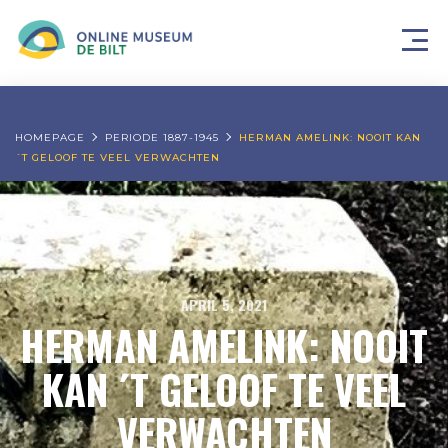
HOMEPAGE
PERIODE 1887-1945
HERMAN AMELINK: NOOIT KAN
´T GELOOF TE VEEL VERWACHTEN
APRIL 5, 2021
HERMAN AMELINK: NOOIT
KAN ´T GELOOF TE VEEL
VERWACHTEN