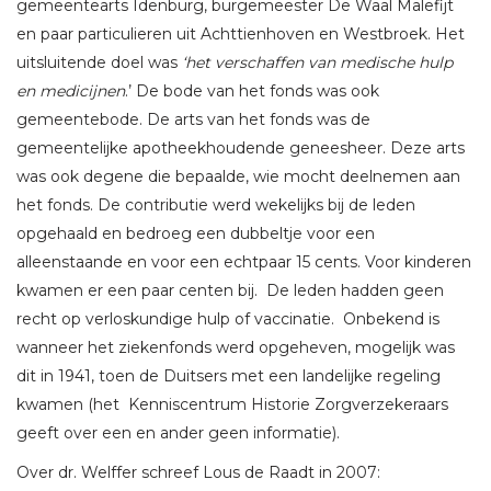
gemeentearts Idenburg, burgemeester De Waal Malefijt
en paar particulieren uit Achttienhoven en Westbroek. Het
uitsluitende doel was
‘het verschaffen van medische hulp
en medicijnen
.’ De bode van het fonds was ook
gemeentebode. De arts van het fonds was de
gemeentelijke apotheekhoudende geneesheer. Deze arts
was ook degene die bepaalde, wie mocht deelnemen aan
het fonds. De contributie werd wekelijks bij de leden
opgehaald en bedroeg een dubbeltje voor een
alleenstaande en voor een echtpaar 15 cents. Voor kinderen
kwamen er een paar centen bij. De leden hadden geen
recht op verloskundige hulp of vaccinatie. Onbekend is
wanneer het ziekenfonds werd opgeheven, mogelijk was
dit in 1941, toen de Duitsers met een landelijke regeling
kwamen (het Kenniscentrum Historie Zorgverzekeraars
geeft over een en ander geen informatie).
Over dr. Welffer schreef Lous de Raadt in 2007: