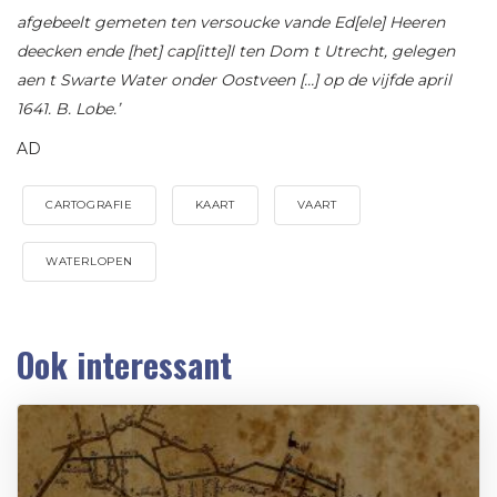
afgebeelt gemeten ten versoucke vande Ed[ele] Heeren
deecken ende [het] cap[itte]l ten Dom t Utrecht, gelegen
aen t Swarte Water onder Oostveen […] op de vijfde april
1641. B. Lobe.’
AD
CARTOGRAFIE
KAART
VAART
WATERLOPEN
Ook interessant