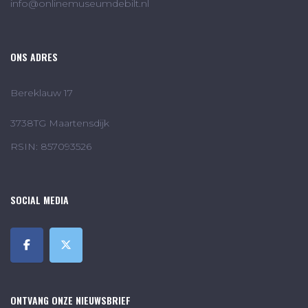
info@onlinemuseumdebilt.nl
ONS ADRES
Bereklauw 17
3738TG Maartensdijk
RSIN: 857093526
SOCIAL MEDIA
ONTVANG ONZE NIEUWSBRIEF