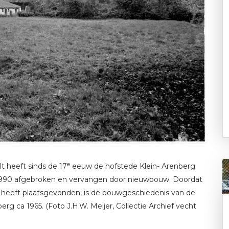
e
t heeft sinds de 17
eeuw de hofstede Klein- Arenberg
 1990 afgebroken en vervangen door nieuwbouw. Doordat
heeft plaatsgevonden, is de bouwgeschiedenis van de
erg ca 1965. (Foto J.H.W. Meijer, Collectie Archief vecht