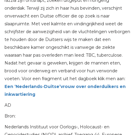
razzia zijn ontsnapt, zoeken uitgeput en hongerig
onderdak. Terwijl zij zich in haar huis bevinden, verschijnt
onverwacht een Duitse officier die op zoek is naar
slaapruimte. Met veel kalmte en vindingrijkheid weet de
schrijfster de aanwezigheid van de vluchtelingen verborgen
te houden door de Duitsers wijs te maken dat een
beschikbare kamer ongeschikt is vanwege de ziekte
waaraan haar pas overleden man leed: TBC, tuberculose.
Nadat het gevaar is geweken, krijgen de mannen eten,
brood voor onderweg en verband voor hun verwonde
voeten. Voor een fragment uit het dagboek klik men aan:
Een ‘Nederlands-Duitse’vrouw over onderduikers en
inkwartiering
AD
Bron:
Nederlands Instituut voor Oorlogs-, Holocaust- en
Genocidestudies (NIOD), archief. Toegang 44, Europese