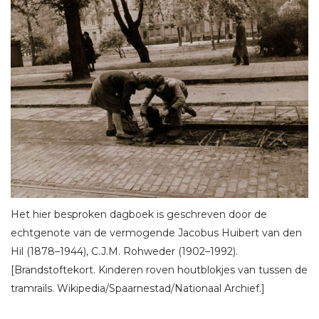
Het hier besproken dagboek is geschreven door de
echtgenote van de vermogende Jacobus Huibert van den
Hil (1878–1944), C.J.M. Rohweder (1902–1992).
[Brandstoftekort. Kinderen roven houtblokjes van tussen de
tramrails. Wikipedia/Spaarnestad/Nationaal Archief.]