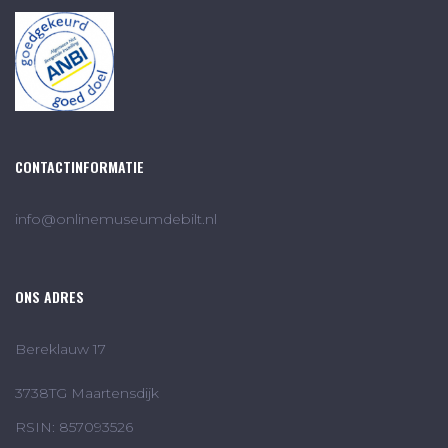
CONTACTINFORMATIE
info@onlinemuseumdebilt.nl
ONS ADRES
Bereklauw 17
3738TG Maartensdijk
RSIN: 857093526