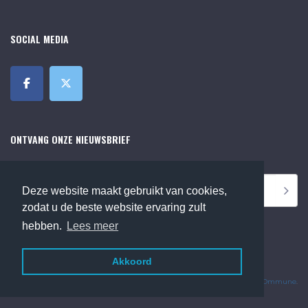
SOCIAL MEDIA
ONTVANG ONZE NIEUWSBRIEF
Deze website maakt gebruikt van cookies,
zodat u de beste website ervaring zult
hebben.
Lees meer
Akkoord
©2018 Online Museum de Bilt. Alle rechten voorbehouden.
Website Developed by
Ommune
.